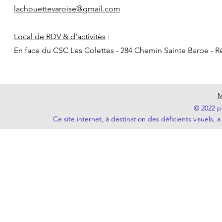
lachouettevaroise@gmail.com
Local de RDV & d'activités
:
En face du CSC Les Colettes - 284 Chemin Sainte Barbe - R
M
© 2022 p
Ce site internet, à destination des déficients visuels, a